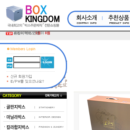
손잡이떡박스
싸바리 박스 견본 01
1원
0원