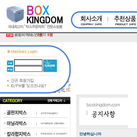
손잡이떡박스
싸바리 박스 견본 01
1원
0원
안녕하십니까